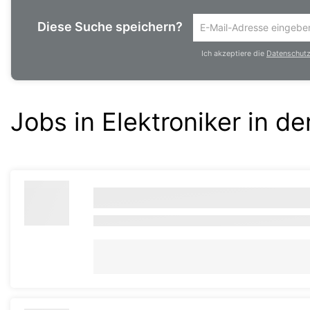
Diese Suche speichern?
Um
die
Ich akzeptiere die
Datenschutzr
aktuelle
Suche
zu
speichern
Jobs in Elektroniker in 
gib
deine
Emailadresse
ein