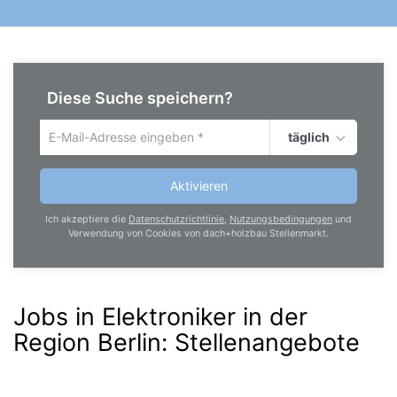
Diese Suche speichern?
täglich
Um
die
aktuelle
Aktivieren
Suche
zu
Ich akzeptiere die
Datenschutzrichtlinie
,
Nutzungsbedingungen
und
speichern
Verwendung von Cookies von dach+holzbau Stellenmarkt.
gib
deine
Emailadresse
ein
Jobs in Elektroniker in der
Region Berlin
:
Stellenangebote