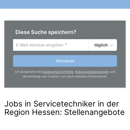
Diese Suche speichern?
täglich
Um
die
aktuelle
Aktivieren
Suche
zu
Ich akzeptiere die
Datenschutzrichtlinie
,
Nutzungsbedingungen
und
speichern
Verwendung von Cookies von dach+holzbau Stellenmarkt.
gib
deine
Emailadresse
ein
Jobs in Servicetechniker in der
Region Hessen
:
Stellenangebote