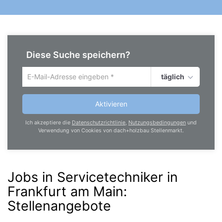
Diese Suche speichern?
täglich
Um
die
aktuelle
Aktivieren
Suche
zu
Ich akzeptiere die
Datenschutzrichtlinie
,
Nutzungsbedingungen
und
speichern
Verwendung von Cookies von dach+holzbau Stellenmarkt.
gib
deine
Emailadresse
ein
Jobs in Servicetechniker in
Frankfurt am Main
:
Stellenangebote