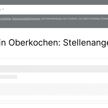
ichtlinie
,
Nutzungsbedingungen
und Verwendung von Cookies von dach+holzbau Stelle
 in Oberkochen
:
Stellenang