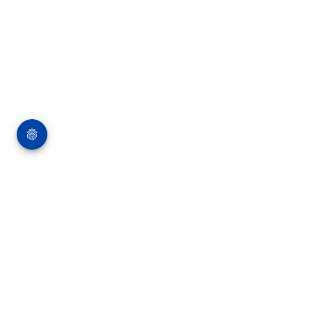
Über die Bauverlag BV GmbH
18 Zeitschriften, zahlreiche Sonderpublikationen
und Online-Angebote werden von rund 135
Mitarbeitern am Hauptsitz in Gütersloh sowie in
unseren Geschäftsstellen in Berlin und München