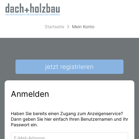
Accessibility
Anzeige
zur
Benut
Modus
aktivieren
Me
schalten
Suche
zur
Startseite
Mein Konto
öff
von
Navigation
zum
mobilem
Inhalt
Endgerät
aus
jetzt registrieren
Anmelden
Haben Sie bereits einen Zugang zum Anzeigenservice?
Dann geben Sie hier einfach Ihren Benutzernamen und Ihr
Passwort ein.
E-