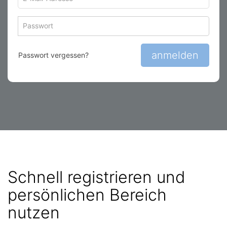
Mail-
Adresse
Passwort
Passwort
zum
zum
Anmelden
Anmelden
anmelden
Passwort vergessen?
Schnell registrieren und
persönlichen Bereich
nutzen