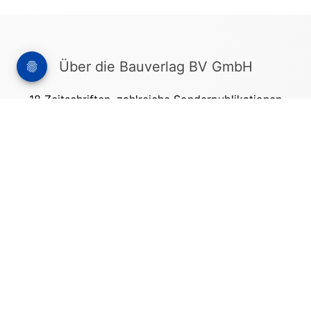
Über die Bauverlag BV GmbH
18 Zeitschriften, zahlreiche Sonderpublikationen
und Online-Angebote werden von rund 135
Mitarbeitern am Hauptsitz in Gütersloh sowie in
unseren Geschäftsstellen in Berlin und München
produziert. Damit sind wir der größte Anbieter
von Fachinformationen der Baubranche im
deutschsprachigen Raum.
Kontakt
Bauverlag BV GmbH
Friedrich-Ebert-Straße 62