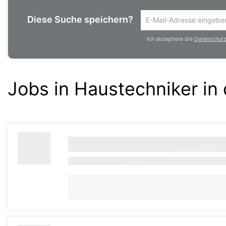
Diese Suche speichern?
Um
die
Ich akzeptiere die
Datenschutzr
aktuelle
Suche
zu
speichern
Jobs in Haustechniker in
gib
deine
Emailadresse
ein