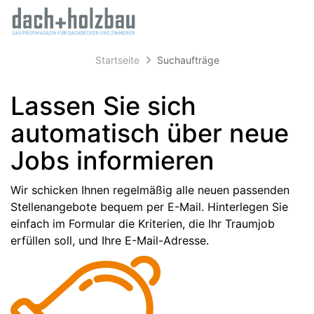
Accessibility
Anzeige
Benut
Modus
aktivieren
Me
schalten
zur
Startseite
Suchaufträge
öff
von
Navigation
zum
mobilem
Lassen Sie sich
Inhalt
Endgerät
automatisch über neue
aus
Jobs informieren
Wir schicken Ihnen regelmäßig alle neuen passenden
Stellenangebote bequem per E-Mail. Hinterlegen Sie
einfach im Formular die Kriterien, die Ihr Traumjob
erfüllen soll, und Ihre E-Mail-Adresse.