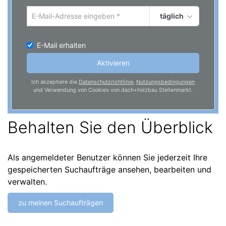
täglich
Um
die
aktuelle
E-Mail erhalten
Suche
zu
Aktivieren
speichern
gib
Ich akzeptiere die
Datenschutzrichtlinie
,
Nutzungsbedingungen
und Verwendung von Cookies von dach+holzbau Stellenmarkt.
deine
Emailadresse
ein
Behalten Sie den Überblick
Als angemeldeter Benutzer können Sie jederzeit Ihre
gespeicherten Suchaufträge ansehen, bearbeiten und
verwalten.
zu meinen Suchaufträgen