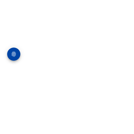
Über die Bauverlag BV GmbH
18 Zeitschriften, zahlreiche Sonderpublikationen
und Online-Angebote werden von rund 135
Mitarbeitern am Hauptsitz in Gütersloh sowie in
unseren Geschäftsstellen in Berlin und München
produziert. Damit sind wir der größte Anbieter